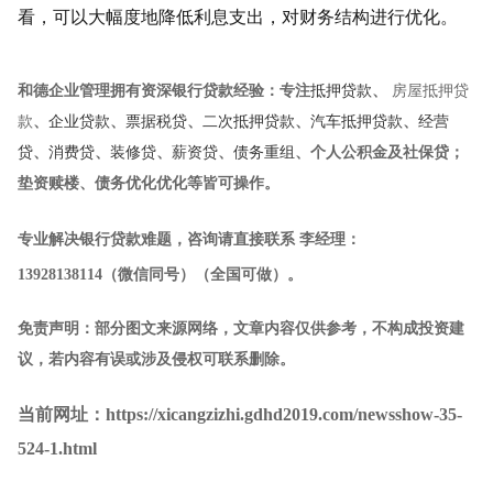
看，可以大幅度地降低利息支出，对财务结构进行优化。
和德企业管理
拥有资深银行贷款经验：专注
抵押贷款
、
房屋抵押贷
款
、
企业贷款
、
票据税贷
、
二次抵押贷款
、
汽车抵押贷款
、
经营
贷
、
消费贷
、
装修贷
、
薪资贷
、
债务重组
、个人公积金及社保贷；
垫资赎楼、债务优化优化等皆可操作。
专业解决银行贷款难题，咨询请直接联系
李经理
：
13928138114
（微信同号）（全国可做）
。
免责声明：部分图文来源网络，文章内容仅供参考，不构成投资建
议，若内容有误或涉及侵权可联系删除。
当前网址：https://xicangzizhi.gdhd2019.com/newsshow-35-
524-1.html